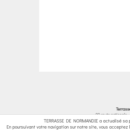
Terrass
90 route nationale -
TERRASSE DE NORMANDIE a actualisé sa poli
En poursuivant votre navigation sur notre site, vous acceptez l
Informations Légales
|
ABC DEv. 1.6.9