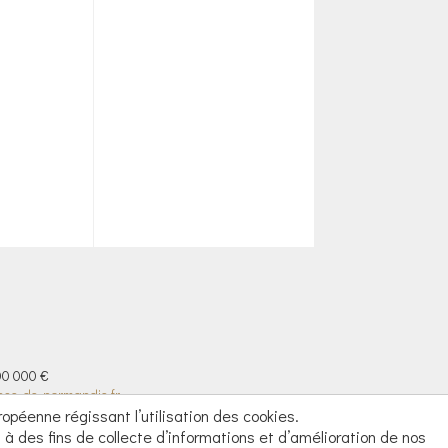
00 000 €
sse-de-normandie.fr
éenne régissant l’utilisation des cookies.
t à des fins de collecte d’informations et d’amélioration de nos
Réalisé par
ABC IDEA