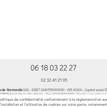
06 18 03 22 27
02 32 41 21 95
e de Normandie
SAS - SIRET 32407510000010 - APE 4332A - Capital social 1
 27520 Saint Denis des Monts - Fax : 02 32 57 27 57 - Email :
contact@terra
tique de confidentialité conformément à la réglementation europ
’installation et l’utilisation de cookies sur votre poste, notammen